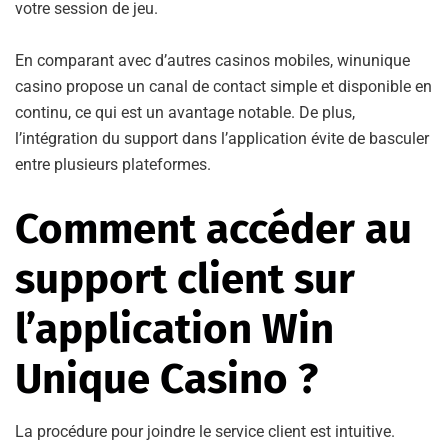
votre session de jeu.
En comparant avec d’autres casinos mobiles, winunique
casino propose un canal de contact simple et disponible en
continu, ce qui est un avantage notable. De plus,
l’intégration du support dans l’application évite de basculer
entre plusieurs plateformes.
Comment accéder au
support client sur
l’application Win
Unique Casino ?
La procédure pour joindre le service client est intuitive.