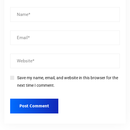
Save my name, email, and website in this browser for the
next time I comment.