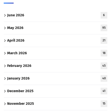
June 2026
6
May 2026
95
April 2026
21
March 2026
18
February 2026
45
January 2026
40
December 2025
41
November 2025
15