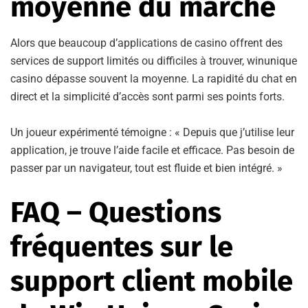
moyenne du marché
Alors que beaucoup d’applications de casino offrent des
services de support limités ou difficiles à trouver, winunique
casino dépasse souvent la moyenne. La rapidité du chat en
direct et la simplicité d’accès sont parmi ses points forts.
Un joueur expérimenté témoigne : « Depuis que j’utilise leur
application, je trouve l’aide facile et efficace. Pas besoin de
passer par un navigateur, tout est fluide et bien intégré. »
FAQ – Questions
fréquentes sur le
support client mobile