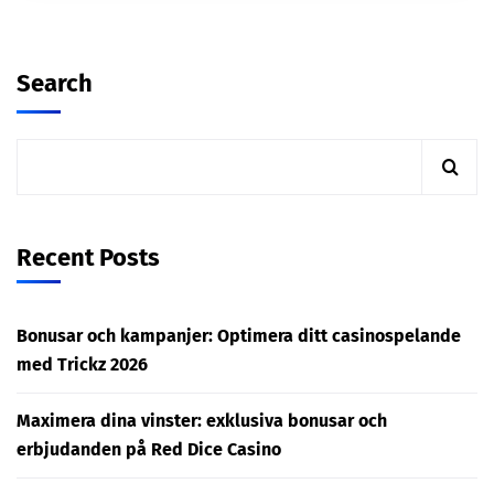
Search
Recent Posts
Bonusar och kampanjer: Optimera ditt casinospelande
med Trickz 2026
Maximera dina vinster: exklusiva bonusar och
erbjudanden på Red Dice Casino