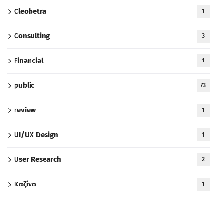
Cleobetra
1
Consulting
3
Financial
1
public
73
review
1
UI/UX Design
1
User Research
2
Καζίνο
1