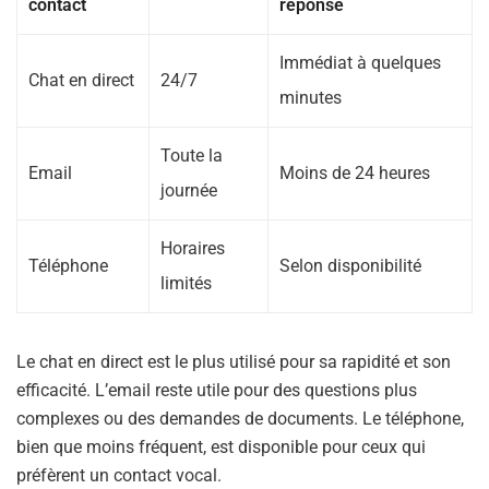
contact
réponse
Immédiat à quelques
Chat en direct
24/7
minutes
Toute la
Email
Moins de 24 heures
journée
Horaires
Téléphone
Selon disponibilité
limités
Le chat en direct est le plus utilisé pour sa rapidité et son
efficacité. L’email reste utile pour des questions plus
complexes ou des demandes de documents. Le téléphone,
bien que moins fréquent, est disponible pour ceux qui
préfèrent un contact vocal.