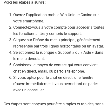
Voici les étapes à suivre :
Ouvrez l’application mobile Win Unique Casino sur
votre smartphone.
Connectez-vous à votre compte pour accéder à toutes
les fonctionnalités, y compris le support.
Cliquez sur l’icône du menu principal, généralement
représentée par trois lignes horizontales ou un avatar.
Sélectionnez la rubrique « Support » ou « Aide » dans
le menu déroulant.
Choisissez le moyen de contact qui vous convient :
chat en direct, email, ou parfois téléphone.
Si vous optez pour le chat en direct, une fenêtre
s’ouvre immédiatement, vous permettant de parler
avec un conseiller.
Ces étapes sont conçues pour être simples et rapides, sans