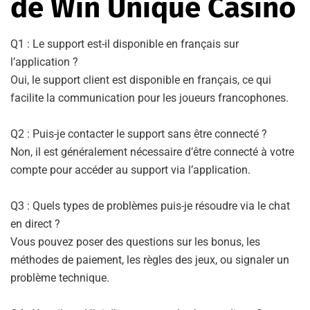
de Win Unique Casino
Q1 : Le support est-il disponible en français sur
l’application ?
Oui, le support client est disponible en français, ce qui
facilite la communication pour les joueurs francophones.
Q2 : Puis-je contacter le support sans être connecté ?
Non, il est généralement nécessaire d’être connecté à votre
compte pour accéder au support via l’application.
Q3 : Quels types de problèmes puis-je résoudre via le chat
en direct ?
Vous pouvez poser des questions sur les bonus, les
méthodes de paiement, les règles des jeux, ou signaler un
problème technique.