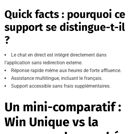
Quick facts : pourquoi ce
support se distingue-t-il
?
Le chat en direct est intégré directement dans
l’application sans redirection externe.
Réponse rapide même aux heures de forte affluence.
Assistance multilingue, incluant le français.
Support accessible sans frais supplémentaires.
Un mini-comparatif :
Win Unique vs la