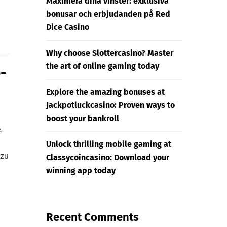
Maximera dina vinster: exklusiva
bonusar och erbjudanden på Red
Dice Casino
Why choose Slottercasino? Master
the art of online gaming today
-
Explore the amazing bonuses at
Jackpotluckcasino: Proven ways to
boost your bankroll
.
Unlock thrilling mobile gaming at
 zu
Classycoincasino: Download your
winning app today
Recent Comments