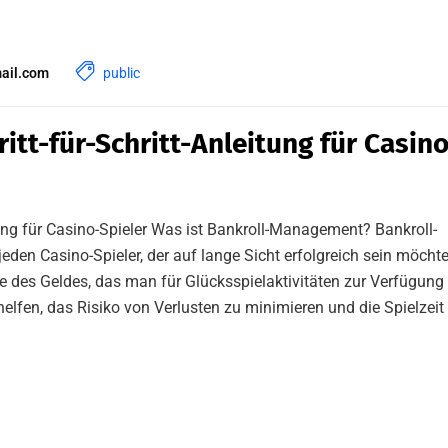
ail.com
public
tt-für-Schritt-Anleitung für Casino
ung für Casino-Spieler Was ist Bankroll-Management? Bankroll-
den Casino-Spieler, der auf lange Sicht erfolgreich sein möchte
le des Geldes, das man für Glücksspielaktivitäten zur Verfügung
elfen, das Risiko von Verlusten zu minimieren und die Spielzeit