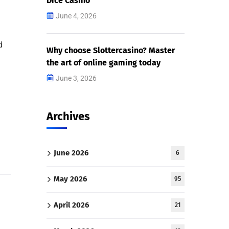
Dice Casino
June 4, 2026
d
Why choose Slottercasino? Master
the art of online gaming today
June 3, 2026
Archives
June 2026
6
May 2026
95
April 2026
21