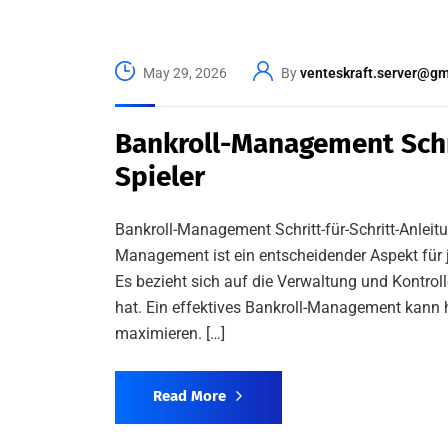
May 29, 2026
By
venteskraft.server@gm
Bankroll-Management Schri
Spieler
Bankroll-Management Schritt-für-Schritt-Anleit
Management ist ein entscheidender Aspekt für je
Es bezieht sich auf die Verwaltung und Kontrol
hat. Ein effektives Bankroll-Management kann h
maximieren. […]
Read More