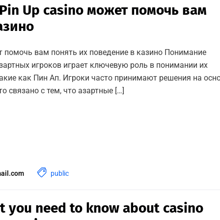
Pin Up casino может помочь вам
азино
ет помочь вам понять их поведение в казино Понимание
зартных игроков играет ключевую роль в понимании их
акие как Пин Ап. Игроки часто принимают решения на осн
о связано с тем, что азартные […]
ail.com
public
t you need to know about casino