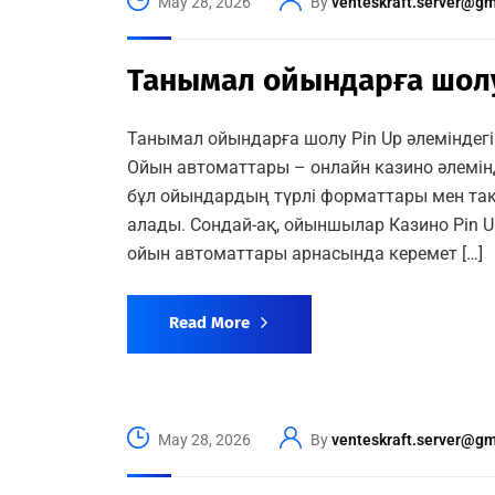
May 28, 2026
By
venteskraft.server@gm
Танымал ойындарға шолу
Танымал ойындарға шолу Pin Up әлемінде
Ойын автоматтары – онлайн казино әлемінд
бұл ойындардың түрлі форматтары мен та
алады. Сондай-ақ, ойыншылар Казино Pin U
ойын автоматтары арнасында керемет […]
Read More
May 28, 2026
By
venteskraft.server@gm