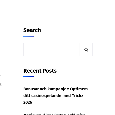
Search
Recent Posts
f
ng
Bonusar och kampanjer: Optimera
ditt casinospelande med Trickz
2026