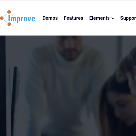
Demos
Features
Elements
Suppor