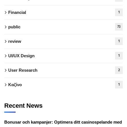
Financial
1
public
73
review
1
UI/UX Design
1
User Research
2
Καζίνο
1
Recent News
Bonusar och kampanjer: Optimera ditt casinospelande med