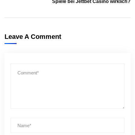
Spiele bei Jettbet Casino wirklich?
Leave A Comment