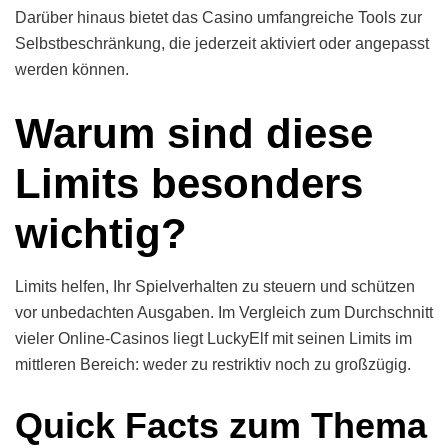
Darüber hinaus bietet das Casino umfangreiche Tools zur
Selbstbeschränkung, die jederzeit aktiviert oder angepasst
werden können.
Warum sind diese
Limits besonders
wichtig?
Limits helfen, Ihr Spielverhalten zu steuern und schützen
vor unbedachten Ausgaben. Im Vergleich zum Durchschnitt
vieler Online-Casinos liegt LuckyElf mit seinen Limits im
mittleren Bereich: weder zu restriktiv noch zu großzügig.
Quick Facts zum Thema