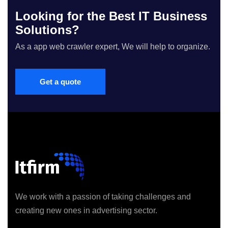
Looking for the Best IT Business
Solutions?
As a app web crawler expert, We will help to organize.
Get a quote
We work with a passion of taking challenges and
creating new ones in advertising sector.