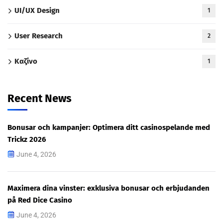
UI/UX Design
1
User Research
2
Καζίνο
1
Recent News
Bonusar och kampanjer: Optimera ditt casinospelande med
Trickz 2026
June 4, 2026
Maximera dina vinster: exklusiva bonusar och erbjudanden
på Red Dice Casino
June 4, 2026