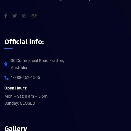
Official info:
30 Commercial Road Fratton,
Australia
1-888-452-1505
Open Hours:
Mon – Sat: 8 am – 5 pm,
Sunday: CLOSED
Gallery