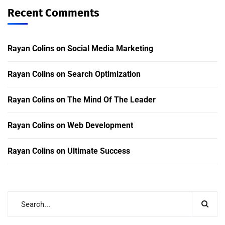
Recent Comments
Rayan Colins
on
Social Media Marketing
Rayan Colins
on
Search Optimization
Rayan Colins
on
The Mind Of The Leader
Rayan Colins
on
Web Development
Rayan Colins
on
Ultimate Success