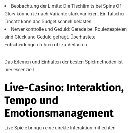
Beobachtung der Limits: Die Tischlimits bei Spins Of
Glory können je nach Variante stark variieren. Ein falscher
Einsatz kann das Budget schnell belasten.
Nervenkontrolle und Geduld: Gerade bei Roulettespielen
sind Glück und Geduld gefragt. Überhastete
Entscheidungen führen oft zu Verlusten.
Das Erlernen und Einhalten der besten Spielmethoden ist
hier essenziell.
Live-Casino: Interaktion,
Tempo und
Emotionsmanagement
Live-Spiele bringen eine direkte Interaktion mit echten