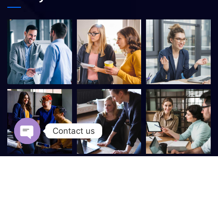
Contact us
Open chaty
©
2026
Itfirm –
CaseThemes
. All rights reserved.