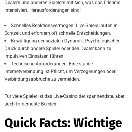
Dealern und anderen Spielern mit sich, was das Erlebnis
intensiviert. Herausforderungen sind:
Schnelles Reaktionsvermögen: Live-Spiele laufen in
Echtzeit und erfordern oft schnelle Entscheidungen.
Bewältigung der sozialen Dynamik: Psychologischer
Druck durch andere Spieler oder den Dealer kann zu
impulsiven Einsätzen führen.
Technische Anforderungen: Eine stabile
Internetverbindung ist Pflicht, um Verzögerungen oder
Verbindungsabbrüche zu vermeiden.
Für viele Spieler ist das Live-Casino der spannendste, aber
auch forderndste Bereich.
Quick Facts: Wichtige