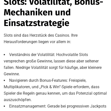
Slots: Volatilität, Bonus-
Mechaniken und
Einsatzstrategie
Slots sind das Herzstück des Casinos. Ihre
Herausforderungen liegen vor allem in:
Verständnis der Volatilität: Hochvolatile Slots
versprechen große Gewinne, lassen diese aber seltener
fallen. Niedrige Volatilität sorgt für häufige, aber kleinere
Gewinne.
Navigieren durch Bonus-Features: Freispiele,
Multiplikatoren, und „Pick & Win“-Spiele erfordern, dass
Spieler die Regeln genau kennen, um das Potenzial optimal
auszuschöpfen.
Einsatzmanagement: Gerade bei progressiven Jackpots