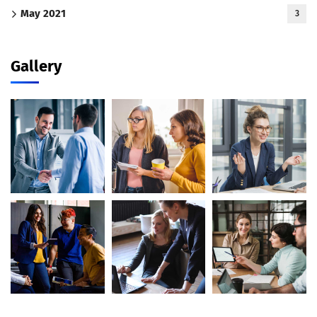
May 2021
3
Gallery