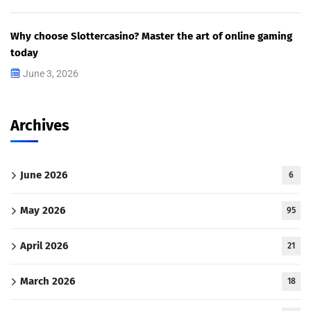
Why choose Slottercasino? Master the art of online gaming
today
June 3, 2026
Archives
June 2026
6
May 2026
95
April 2026
21
March 2026
18