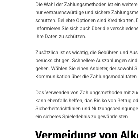
Die Wahl der Zahlungsmethoden ist ein weiterer
nur vertrauenswürdige und sichere Zahlungsme
schützen. Beliebte Optionen sind Kreditkarten,
Informieren Sie sich auch über die verschiede
Ihre Daten zu schützen.
Zusätzlich ist es wichtig, die Gebühren und A
berücksichtigen. Schnellere Auszahlungen sind 
gehen. Wählen Sie einen Anbieter, der sowohl Si
Kommunikation über die Zahlungsmodalitäten ist
Das Verwenden von Zahlungsmethoden mit zusät
kann ebenfalls helfen, das Risiko von Betrug o
Sicherheitsrichtlinien und Nutzungsbedingunge
ein sicheres Spielerlebnis zu gewährleisten.
Vermeidung von Alk