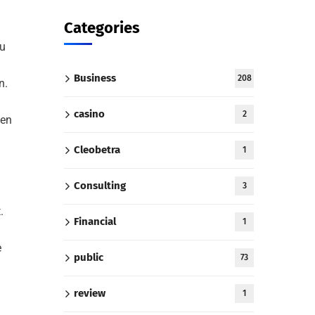
Categories
zu
Business
208
n.
casino
2
gen
Cleobetra
1
Consulting
3
.
Financial
1
e
public
73
review
1