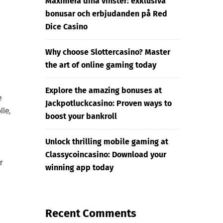
Maximera dina vinster: exklusiva
bonusar och erbjudanden på Red
Dice Casino
Why choose Slottercasino? Master
the art of online gaming today
Explore the amazing bonuses at
e
Jackpotluckcasino: Proven ways to
le,
boost your bankroll
Unlock thrilling mobile gaming at
Classycoincasino: Download your
r
winning app today
Recent Comments