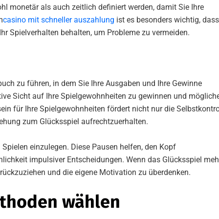
hl monetär als auch zeitlich definiert werden, damit Sie Ihre
m
casino mit schneller auszahlung
ist es besonders wichtig, dass
r Ihr Spielverhalten behalten, um Probleme zu vermeiden.
ebuch zu führen, in dem Sie Ihre Ausgaben und Ihre Gewinne
ektive Sicht auf Ihre Spielgewohnheiten zu gewinnen und möglich
n für Ihre Spielgewohnheiten fördert nicht nur die Selbstkontrol
iehung zum Glücksspiel aufrechtzuerhalten.
 Spielen einzulegen. Diese Pausen helfen, den Kopf
lichkeit impulsiver Entscheidungen. Wenn das Glücksspiel meh
h zurückzuziehen und die eigene Motivation zu überdenken.
ethoden wählen