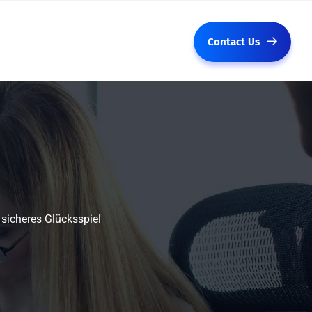
Contact Us
sicheres Glücksspiel