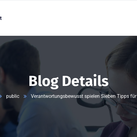
t
Blog Details
public
Verantwortungsbewusst spielen Sieben Tipps für 