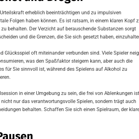
rteilskraft erheblich beeinträchtigen und zu impulsiven
tale Folgen haben können. Es ist ratsam, in einem klaren Kopf 
en zu behalten. Der Verzicht auf berauschende Substanzen sorgt
tscheiden und die Grenzen, die Sie sich gesetzt haben, einzuhalte
und Glücksspiel oft miteinander verbunden sind. Viele Spieler nei
onsumieren, was den Spaßfaktor steigern kann, aber auch die
es für Sie sinnvoll ist, während des Spielens auf Alkohol zu
eren.
ielsession in einer Umgebung zu sein, die frei von Ablenkungen ist
nicht nur das verantwortungsvolle Spielen, sondern trägt auch
cheidungen behalten. Schaffen Sie sich einen Spielraum, der klar
Pausen