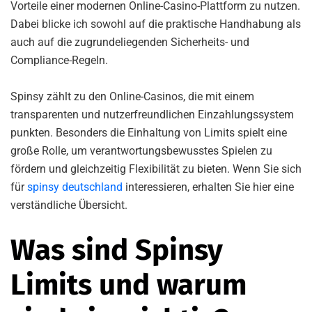
Vorteile einer modernen Online-Casino-Plattform zu nutzen.
Dabei blicke ich sowohl auf die praktische Handhabung als
auch auf die zugrundeliegenden Sicherheits- und
Compliance-Regeln.
Spinsy zählt zu den Online-Casinos, die mit einem
transparenten und nutzerfreundlichen Einzahlungssystem
punkten. Besonders die Einhaltung von Limits spielt eine
große Rolle, um verantwortungsbewusstes Spielen zu
fördern und gleichzeitig Flexibilität zu bieten. Wenn Sie sich
für
spinsy deutschland
interessieren, erhalten Sie hier eine
verständliche Übersicht.
Was sind Spinsy
Limits und warum