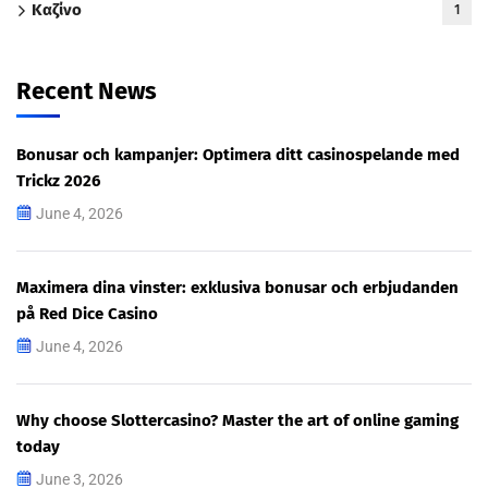
Καζίνο
1
Recent News
Bonusar och kampanjer: Optimera ditt casinospelande med
Trickz 2026
June 4, 2026
Maximera dina vinster: exklusiva bonusar och erbjudanden
på Red Dice Casino
June 4, 2026
Why choose Slottercasino? Master the art of online gaming
today
June 3, 2026