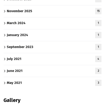
November 2025
15
March 2024
1
January 2024
1
September 2023
1
July 2021
4
June 2021
2
May 2021
3
Gallery