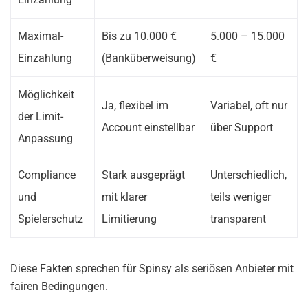
Maximal-
Bis zu 10.000 €
5.000 – 15.000
Einzahlung
(Banküberweisung)
€
Möglichkeit
Ja, flexibel im
Variabel, oft nur
der Limit-
Account einstellbar
über Support
Anpassung
Compliance
Stark ausgeprägt
Unterschiedlich,
und
mit klarer
teils weniger
Spielerschutz
Limitierung
transparent
Diese Fakten sprechen für Spinsy als seriösen Anbieter mit
fairen Bedingungen.