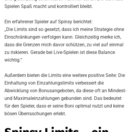
Spielen Spaß macht und kontrolliert bleibt.
Ein erfahrener Spieler auf Spinsy berichtet:
„Die Limits sind so gesetzt, dass ich meine Strategie ohne
Einschränkungen verfolgen kann. Gleichzeitig merke ich,
dass die Grenzen mich davor schützen, zu viel auf einmal
zu riskieren. Gerade bei Live-Spielen ist diese Balance
wichtig.“
Außerdem bieten die Limits eine weitere positive Seite: Die
Einhaltung von Einzahlungslimits verbessert die
Abwicklung von Bonusangeboten, da diese oft an Mindest-
und Maximaleinzahlungen gebunden sind. Das bedeutet
für den Spieler, dass er seine Boni optimal nutzt und keine
bösen Überraschungen erlebt.