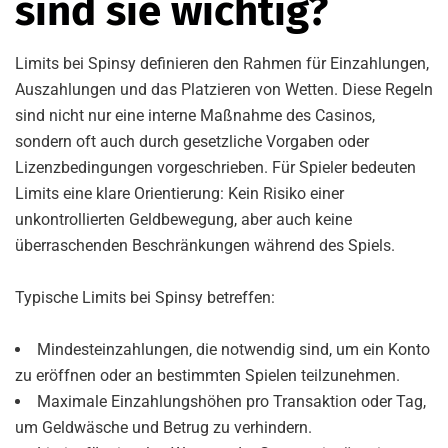
sind sie wichtig?
Limits bei Spinsy definieren den Rahmen für Einzahlungen,
Auszahlungen und das Platzieren von Wetten. Diese Regeln
sind nicht nur eine interne Maßnahme des Casinos,
sondern oft auch durch gesetzliche Vorgaben oder
Lizenzbedingungen vorgeschrieben. Für Spieler bedeuten
Limits eine klare Orientierung: Kein Risiko einer
unkontrollierten Geldbewegung, aber auch keine
überraschenden Beschränkungen während des Spiels.
Typische Limits bei Spinsy betreffen:
Mindesteinzahlungen, die notwendig sind, um ein Konto
zu eröffnen oder an bestimmten Spielen teilzunehmen.
Maximale Einzahlungshöhen pro Transaktion oder Tag,
um Geldwäsche und Betrug zu verhindern.