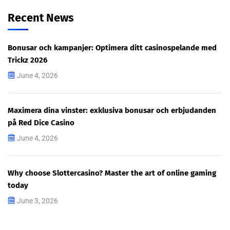
Recent News
Bonusar och kampanjer: Optimera ditt casinospelande med
Trickz 2026
June 4, 2026
Maximera dina vinster: exklusiva bonusar och erbjudanden
på Red Dice Casino
June 4, 2026
Why choose Slottercasino? Master the art of online gaming
today
June 3, 2026