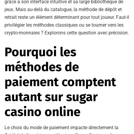
grâce à son interface intuitive et sa large bibliothèque de
jeux. Mais au-delà du catalogue, la méthode de dépôt et
retrait reste un élément déterminant pour tout joueur. Faut-il
privilégier les méthodes classiques ou se tourner vers les
crypto-monnaies ? Explorons cette question avec précision.
Pourquoi les
méthodes de
paiement comptent
autant sur sugar
casino online
Le choix du mode de paiement impacte directement la