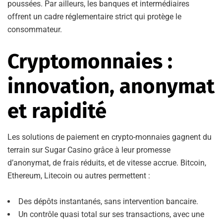
poussées. Par ailleurs, les banques et intermédiaires
offrent un cadre réglementaire strict qui protège le
consommateur.
Cryptomonnaies :
innovation, anonymat
et rapidité
Les solutions de paiement en crypto-monnaies gagnent du
terrain sur Sugar Casino grâce à leur promesse
d’anonymat, de frais réduits, et de vitesse accrue. Bitcoin,
Ethereum, Litecoin ou autres permettent :
Des dépôts instantanés, sans intervention bancaire.
Un contrôle quasi total sur ses transactions, avec une