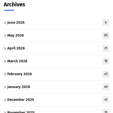
Archives
June 2026
6
May 2026
95
April 2026
21
March 2026
18
February 2026
45
January 2026
40
December 2025
41
November 2025
15