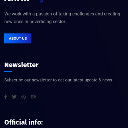
We work with a passion of taking challenges and creating
new ones in advertising sector.
ABOUT US
Newsletter
Subscribe our newsletter to get our latest update & news.
Official info: