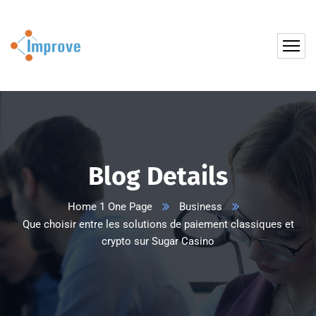
Blog Details
Home 1 One Page
Business
Que choisir entre les solutions de paiement classiques et
crypto sur Sugar Casino