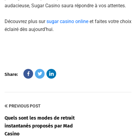
audacieuse, Sugar Casino saura répondre à vos attentes.
Découvrez plus sur
sugar casino online
et faites votre choix
éclairé dès aujourd’hui.
Share:
PREVIOUS POST
Quels sont les modes de retrait
instantanés proposés par Mad
Casino