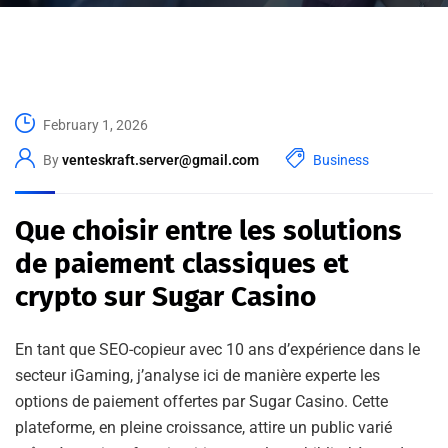
February 1, 2026
By
venteskraft.server@gmail.com
Business
Que choisir entre les solutions
de paiement classiques et
crypto sur Sugar Casino
En tant que SEO-copieur avec 10 ans d’expérience dans le
secteur iGaming, j’analyse ici de manière experte les
options de paiement offertes par Sugar Casino. Cette
plateforme, en pleine croissance, attire un public varié