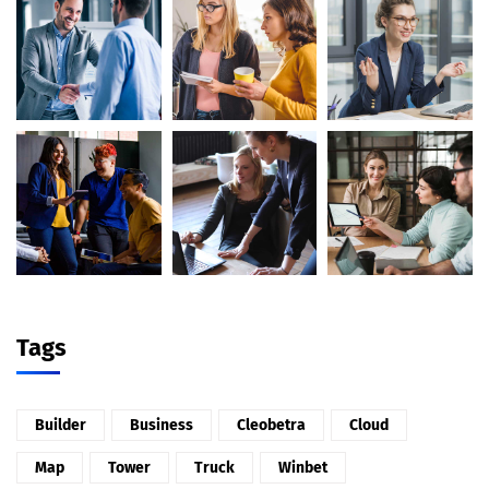
Tags
Builder
Business
Cleobetra
Cloud
Map
Tower
Truck
Winbet