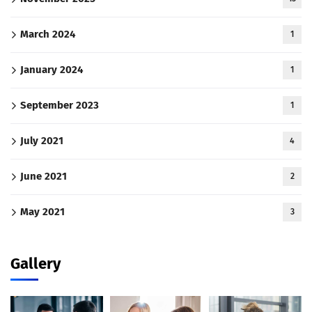
March 2024
1
January 2024
1
September 2023
1
July 2021
4
June 2021
2
May 2021
3
Gallery