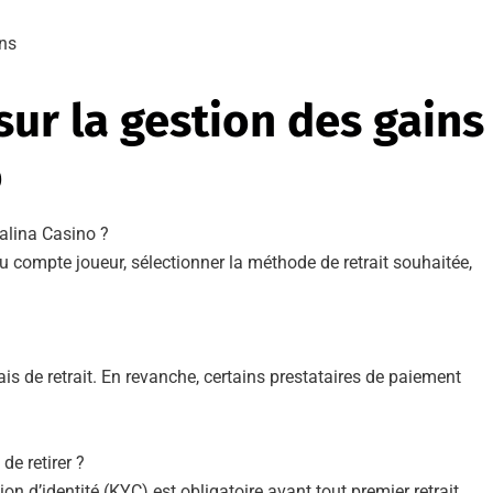
ins
sur la gestion des gains
o
alina Casino ?
 du compte joueur, sélectionner la méthode de retrait souhaitée,
is de retrait. En revanche, certains prestataires de paiement
de retirer ?
on d’identité (KYC) est obligatoire avant tout premier retrait.