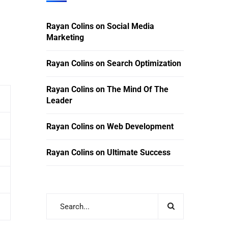
Rayan Colins
on
Social Media
Marketing
Rayan Colins
on
Search Optimization
Rayan Colins
on
The Mind Of The
Leader
Rayan Colins
on
Web Development
Rayan Colins
on
Ultimate Success