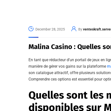
December 28, 2025
By
venteskraft.serv
Malina Casino : Quelles so
En tant que rédacteur d’un portail de jeux en lig
manière de gérer vos gains sur la plateforme
ma
son catalogue attractif, offre plusieurs solution
Comprendre ces options est essentiel pour optimi
Quelles sont les 
disponibles sur M