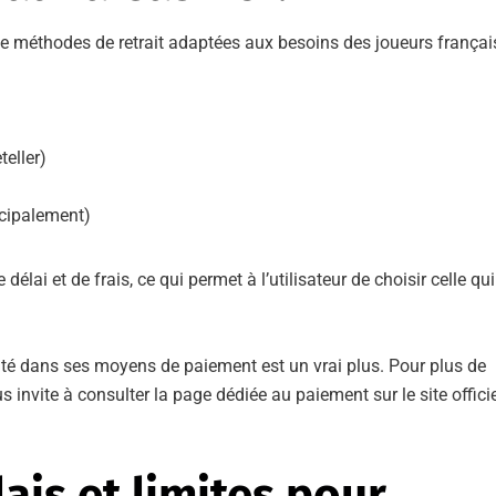
méthodes de retrait adaptées aux besoins des joueurs françai
teller)
ncipalement)
lai et de frais, ce qui permet à l’utilisateur de choisir celle qui
ité dans ses moyens de paiement est un vrai plus. Pour plus de
us invite à consulter la page dédiée au paiement sur le site offici
ais et limites pour