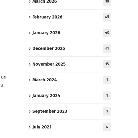
March 2026
18
February 2026
45
January 2026
40
December 2025
41
November 2025
15
, un
March 2024
1
la
January 2024
1
September 2023
1
July 2021
4