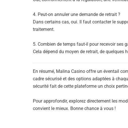
4. Peut-on annuler une demande de retrait ?
Dans certains cas, oui. Il faut contacter le sup
traitement.
5. Combien de temps faut-il pour recevoir ses 
Cela dépend du moyen de retrait, de quelques he
En résumé, Malina Casino offre un éventail comp
cadre sécurisé et des options adaptées à chaque
sécurité fait de cette plateforme un choix perti
Pour approfondir, explorez directement les mod
convient le mieux. Bonne chance à vous !