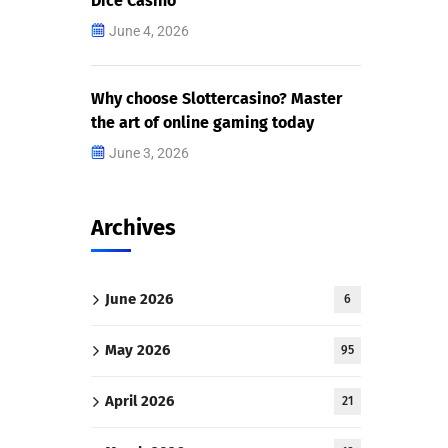
Dice Casino
June 4, 2026
Why choose Slottercasino? Master
the art of online gaming today
June 3, 2026
Archives
June 2026
6
May 2026
95
April 2026
21