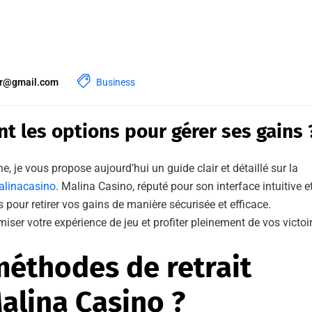
er@gmail.com
Business
nt les options pour gérer ses gains 
ne, je vous propose aujourd’hui un guide clair et détaillé sur la
linacasino
. Malina Casino, réputé pour son interface intuitive e
s pour retirer vos gains de manière sécurisée et efficace.
ser votre expérience de jeu et profiter pleinement de vos victoi
méthodes de retrait
alina Casino ?