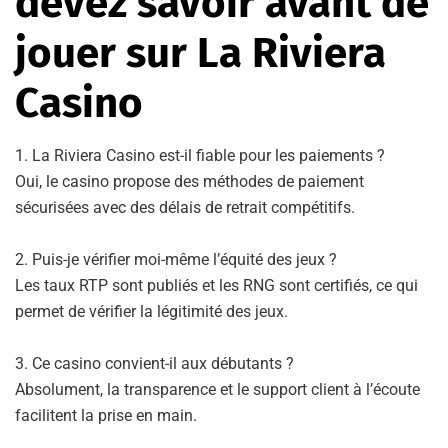
devez savoir avant de
jouer sur La Riviera
Casino
1. La Riviera Casino est-il fiable pour les paiements ?
Oui, le casino propose des méthodes de paiement
sécurisées avec des délais de retrait compétitifs.
2. Puis-je vérifier moi-même l’équité des jeux ?
Les taux RTP sont publiés et les RNG sont certifiés, ce qui
permet de vérifier la légitimité des jeux.
3. Ce casino convient-il aux débutants ?
Absolument, la transparence et le support client à l’écoute
facilitent la prise en main.