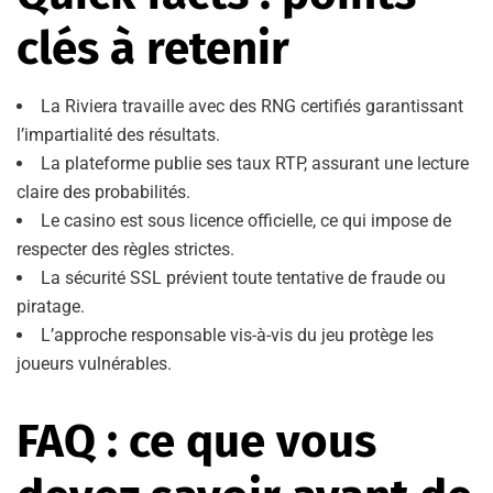
clés à retenir
La Riviera travaille avec des RNG certifiés garantissant
l’impartialité des résultats.
La plateforme publie ses taux RTP, assurant une lecture
claire des probabilités.
Le casino est sous licence officielle, ce qui impose de
respecter des règles strictes.
La sécurité SSL prévient toute tentative de fraude ou
piratage.
L’approche responsable vis-à-vis du jeu protège les
joueurs vulnérables.
FAQ : ce que vous