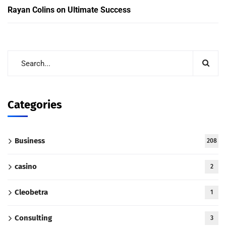
Rayan Colins
on
Ultimate Success
Categories
Business
208
casino
2
Cleobetra
1
Consulting
3