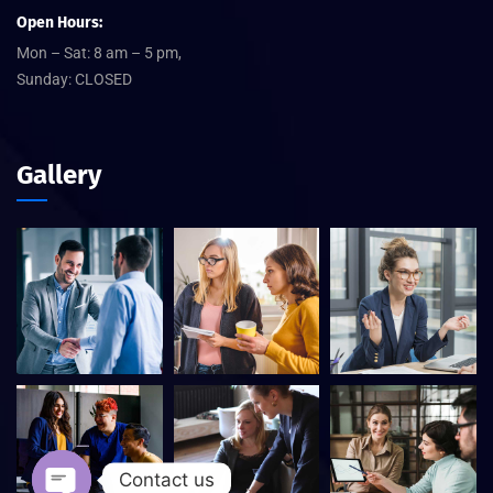
Open Hours:
Mon – Sat: 8 am – 5 pm,
Sunday: CLOSED
Gallery
Contact us