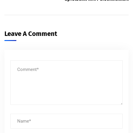
Leave A Comment