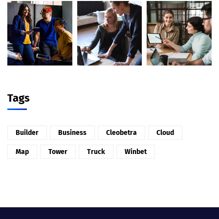
Tags
Builder
Business
Cleobetra
Cloud
Map
Tower
Truck
Winbet