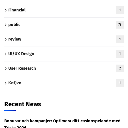
Financial
1
public
73
review
1
UI/UX Design
1
User Research
2
Καζίνο
1
Recent News
Bonusar och kampanjer: Optimera ditt casinospelande med
Trickz 2026