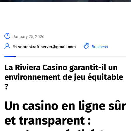
January 25, 2026
By
venteskraft.server@gmail.com
Business
La Riviera Casino garantit-il un
environnement de jeu équitable
?
Un casino en ligne sûr
et transparent :