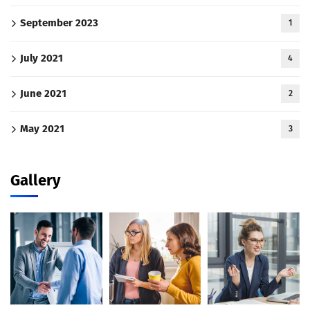
September 2023
1
July 2021
4
June 2021
2
May 2021
3
Gallery