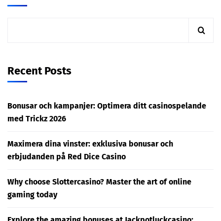
Recent Posts
Bonusar och kampanjer: Optimera ditt casinospelande
med Trickz 2026
Maximera dina vinster: exklusiva bonusar och
erbjudanden på Red Dice Casino
Why choose Slottercasino? Master the art of online
gaming today
Explore the amazing bonuses at Jackpotluckcasino: