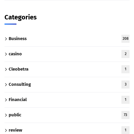
Categories
Business
208
casino
2
Cleobetra
1
Consulting
3
Financial
1
public
73
review
1