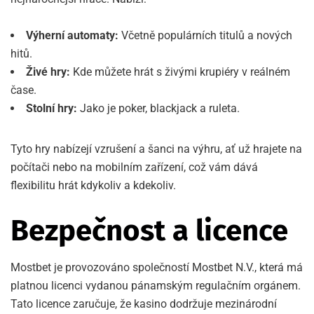
Výherní automaty:
Včetně populárních titulů a nových
hitů.
Živé hry:
Kde můžete hrát s živými krupiéry v reálném
čase.
Stolní hry:
Jako je poker, blackjack a ruleta.
Tyto hry nabízejí vzrušení a šanci na výhru, ať už hrajete na
počítači nebo na mobilním zařízení, což vám dává
flexibilitu hrát kdykoliv a kdekoliv.
Bezpečnost a licence
Mostbet je provozováno společností Mostbet N.V., která má
platnou licenci vydanou pánamským regulačním orgánem.
Tato licence zaručuje, že kasino dodržuje mezinárodní