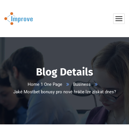
Blog Details
Home 1 One Page
Business
Jaké Mostbet bonusy pro nové hráče lze získat dnes?