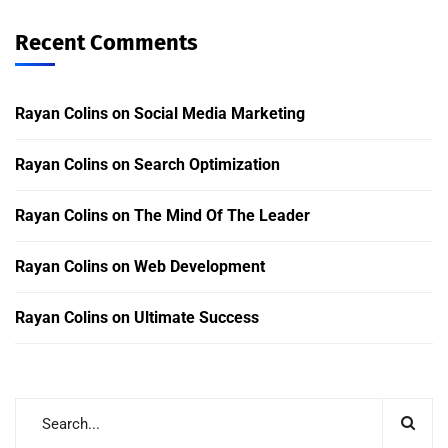
Recent Comments
Rayan Colins
on
Social Media Marketing
Rayan Colins
on
Search Optimization
Rayan Colins
on
The Mind Of The Leader
Rayan Colins
on
Web Development
Rayan Colins
on
Ultimate Success