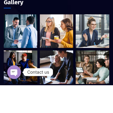
Gallery
Contact us
Open chaty
©
2026
Itfirm –
CaseThemes
. All rights reserved.