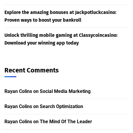
Explore the amazing bonuses at Jackpotluckcasino:
Proven ways to boost your bankroll
Unlock thrilling mobile gaming at Classycoincasino:
Download your winning app today
Recent Comments
Rayan Colins
on
Social Media Marketing
Rayan Colins
on
Search Optimization
Rayan Colins
on
The Mind Of The Leader