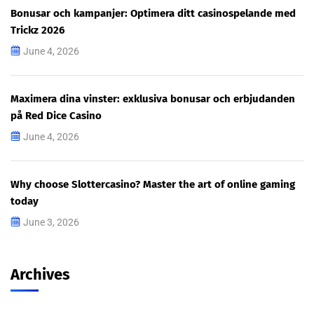
Bonusar och kampanjer: Optimera ditt casinospelande med
Trickz 2026
June 4, 2026
Maximera dina vinster: exklusiva bonusar och erbjudanden
på Red Dice Casino
June 4, 2026
Why choose Slottercasino? Master the art of online gaming
today
June 3, 2026
Archives