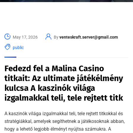
May 17, 2026
By
venteskraft.server@gmail.com
public
Fedezd fel a Malina Casino
titkait: Az ultimate játékélmény
kulcsa A kaszinók világa
izgalmakkal teli, tele rejtett titk
A kaszinók világa izgalmakkal teli, tele rejtett titkokkal és
stratégiákkal, amelyek segíthetnek a játékosoknak abban,
hogy a lehető legjobb élményt nyújtsa számukra. A