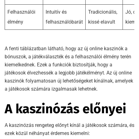
Felhasználói
Intuitív és
Tradi­cionális,
Jó, d
élmény
felhasználóbarát
kissé elavult
kieme
A fenti táblázatban látható, hogy az új online kaszinók a
bónuszok, a játékválaszték és a felhasználói élmény terén
kiemelkednek. Ezek a funkciók biztosítják, hogy a
játékosok élvezhessék a legjobb játékélményt. Az új online
kaszinók folyamatosan új lehetőségeket kínálnak, amelyek
a játékosok számára izgalmasak lehetnek.
A kaszinózás előnyei
A kaszinózás rengeteg előnyt kínál a játékosok számára, és
ezek közül néhányat érdemes kiemelni: