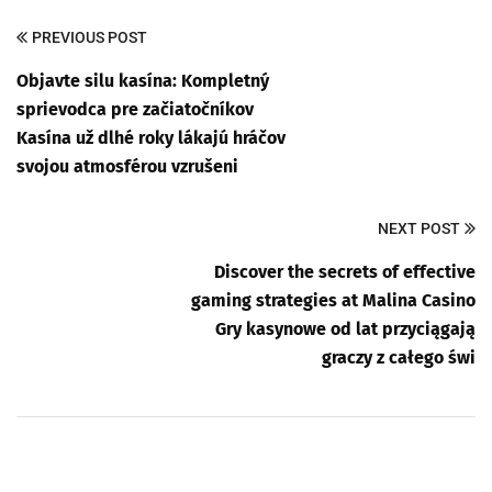
PREVIOUS POST
Objavte silu kasína: Kompletný
sprievodca pre začiatočníkov
Kasína už dlhé roky lákajú hráčov
svojou atmosférou vzrušeni
NEXT POST
Discover the secrets of effective
gaming strategies at Malina Casino
Gry kasynowe od lat przyciągają
graczy z całego świ