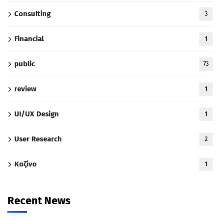
Consulting
3
Financial
1
public
73
review
1
UI/UX Design
1
User Research
2
Καζίνο
1
Recent News