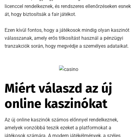
licenccel rendelkeznek, és rendszeres ellenőrzéseken esnek
át, hogy biztosítsák a fair játékot.
Ezen kívül fontos, hogy a játékosok mindig olyan kaszinót
válasszanak, amely erős titkosítást használ a pénzügyi
tranzakciók során, hogy megvédje a személyes adataikat.
Miért válaszd az új
online kaszinókat
Az új online kaszinók számos előnnyel rendelkeznek,
amelyek vonzóbbá teszik ezeket a platformokat a
játékosok számára. A modern játékélmények, a széles