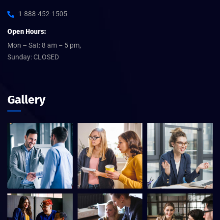
1-888-452-1505
Open Hours:
Mon – Sat: 8 am – 5 pm,
Sunday: CLOSED
Gallery