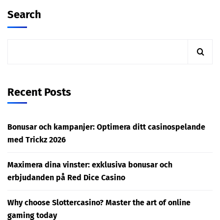
Search
Recent Posts
Bonusar och kampanjer: Optimera ditt casinospelande
med Trickz 2026
Maximera dina vinster: exklusiva bonusar och
erbjudanden på Red Dice Casino
Why choose Slottercasino? Master the art of online
gaming today