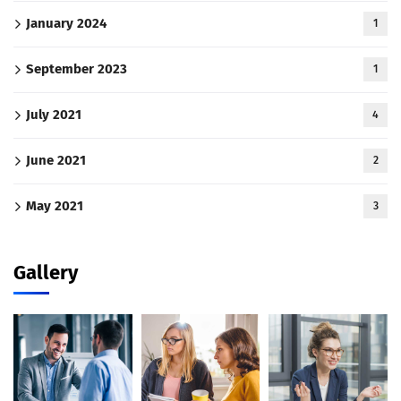
January 2024
1
September 2023
1
July 2021
4
June 2021
2
May 2021
3
Gallery