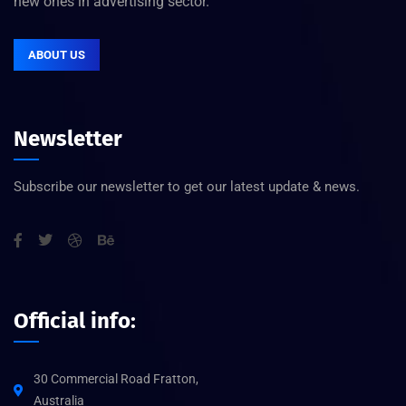
new ones in advertising sector.
ABOUT US
Newsletter
Subscribe our newsletter to get our latest update & news.
Official info:
30 Commercial Road Fratton,
Australia