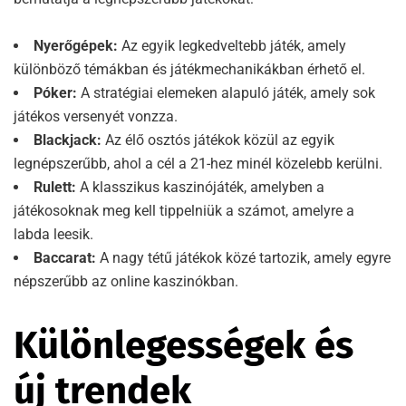
Nyerőgépek:
Az egyik legkedveltebb játék, amely
különböző témákban és játékmechanikákban érhető el.
Póker:
A stratégiai elemeken alapuló játék, amely sok
játékos versenyét vonzza.
Blackjack:
Az élő osztós játékok közül az egyik
legnépszerűbb, ahol a cél a 21-hez minél közelebb kerülni.
Rulett:
A klasszikus kaszinójáték, amelyben a
játékosoknak meg kell tippelniük a számot, amelyre a
labda leesik.
Baccarat:
A nagy tétű játékok közé tartozik, amely egyre
népszerűbb az online kaszinókban.
Különlegességek és
új trendek