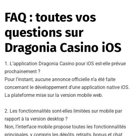
FAQ : toutes vos
questions sur
Dragonia Casino iOS
1. L’application Dragonia Casino pour iOS est-elle prévue
prochainement ?
Pour l’instant, aucune annonce officielle n’a été faite
concernant le développement d’une application native iOS.
La plateforme mise sur la version mobile web.
2. Les fonctionnalités sont-elles limitées sur mobile par
rapport à la version desktop ?
Non, l’interface mobile propose toutes les fonctionnalités
principales, y compris les dépôts, retraits, bonus et chat