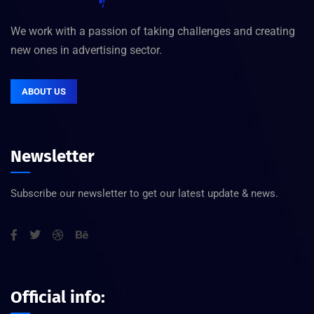
We work with a passion of taking challenges and creating
new ones in advertising sector.
ABOUT US
Newsletter
Subscribe our newsletter to get our latest update & news.
Official info: