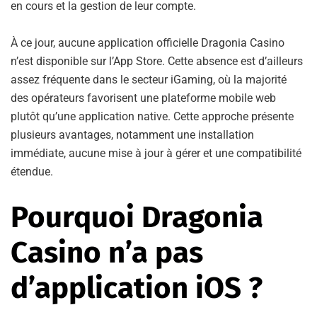
en cours et la gestion de leur compte.
À ce jour, aucune application officielle Dragonia Casino
n’est disponible sur l’App Store. Cette absence est d’ailleurs
assez fréquente dans le secteur iGaming, où la majorité
des opérateurs favorisent une plateforme mobile web
plutôt qu’une application native. Cette approche présente
plusieurs avantages, notamment une installation
immédiate, aucune mise à jour à gérer et une compatibilité
étendue.
Pourquoi Dragonia
Casino n’a pas
d’application iOS ?