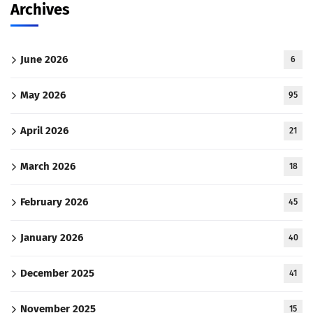
Archives
June 2026
6
May 2026
95
April 2026
21
March 2026
18
February 2026
45
January 2026
40
December 2025
41
November 2025
15