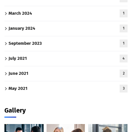
March 2024
1
January 2024
1
September 2023
1
July 2021
4
June 2021
2
May 2021
3
Gallery