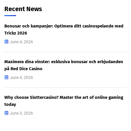
Recent News
Bonusar och kampanjer: Optimera ditt casinospelande med
Trickz 2026
June 4, 2026
Maximera dina vinster: exklusiva bonusar och erbjudanden
på Red Dice Casino
June 4, 2026
Why choose Slottercasino? Master the art of online gaming
today
June 3, 2026