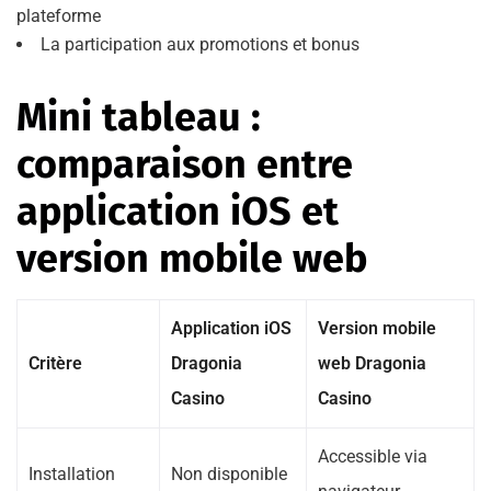
plateforme
La participation aux promotions et bonus
Mini tableau :
comparaison entre
application iOS et
version mobile web
Application iOS
Version mobile
Critère
Dragonia
web Dragonia
Casino
Casino
Accessible via
Installation
Non disponible