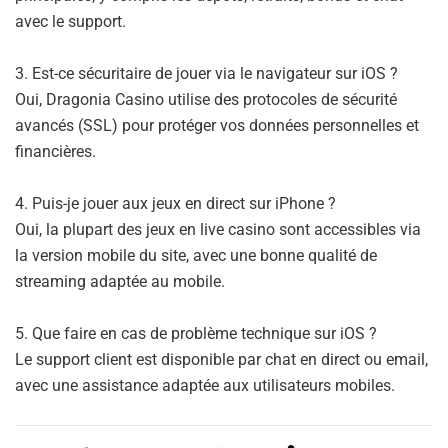
avec le support.
3. Est-ce sécuritaire de jouer via le navigateur sur iOS ?
Oui, Dragonia Casino utilise des protocoles de sécurité
avancés (SSL) pour protéger vos données personnelles et
financières.
4. Puis-je jouer aux jeux en direct sur iPhone ?
Oui, la plupart des jeux en live casino sont accessibles via
la version mobile du site, avec une bonne qualité de
streaming adaptée au mobile.
5. Que faire en cas de problème technique sur iOS ?
Le support client est disponible par chat en direct ou email,
avec une assistance adaptée aux utilisateurs mobiles.