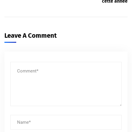
cette année
Leave A Comment