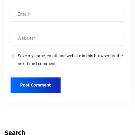
Save my name, email, and website in this browser for the
next time I comment.
Search