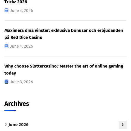
Trickz 2026
June 4, 2026
Maximera dina vinster: exklusiva bonusar och erbjudanden
på Red Dice Casino
June 4, 2026
Why choose Slottercasino? Master the art of online gaming
today
June 3, 2026
Archives
June 2026
6