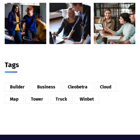
Tags
Builder
Business
Cleobetra
Cloud
Map
Tower
Truck
Winbet