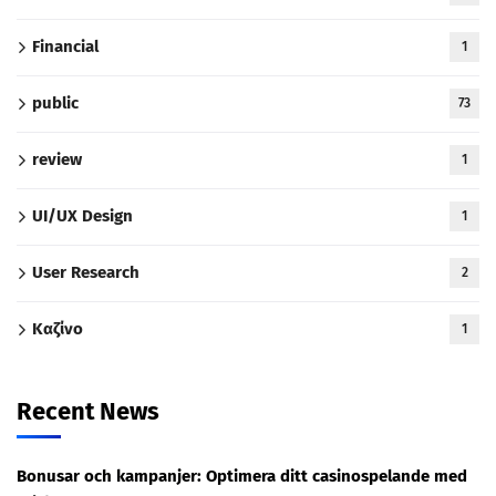
Financial
1
public
73
review
1
UI/UX Design
1
User Research
2
Καζίνο
1
Recent News
Bonusar och kampanjer: Optimera ditt casinospelande med