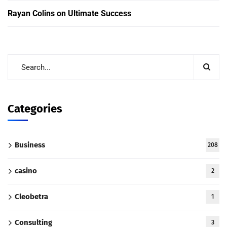
Rayan Colins
on
Ultimate Success
Categories
Business
208
casino
2
Cleobetra
1
Consulting
3