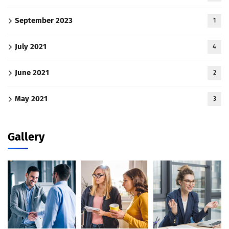
September 2023
1
July 2021
4
June 2021
2
May 2021
3
Gallery