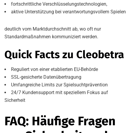
fortschrittliche Verschlüsselungstechnologien,
aktive Unterstützung bei verantwortungsvollem Spielen
deutlich vom Marktdurchschnitt ab, wo oft nur
Standardmaßnahmen kommuniziert werden.
Quick Facts zu Cleobetra
Reguliert von einer etablierten EU-Behörde
SSL-gesicherte Datenübertragung
Umfangreiche Limits zur Spielsuchtprävention
24/7 Kundensupport mit speziellem Fokus auf
Sicherheit
FAQ: Häufige Fragen