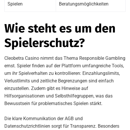
Spielen
Beratungsmöglichkeiten
Wie steht es um den
Spielerschutz?
Cleobetra Casino nimmt das Thema Responsible Gambling
ernst. Spieler finden auf der Plattform umfangreiche Tools,
um ihr Spielverhalten zu kontrollieren: Einzahlungslimits,
Verlustlimits und zeitliche Begrenzungen sind einfach
einzustellen. Zudem gibt es Hinweise auf
Hilfsorganisationen und Selbsthilfegruppen, was das
Bewusstsein für problematisches Spielen stärkt.
Die klare Kommunikation der AGB und
Datenschutzrichtlinien sorgt für Transparenz. Besonders