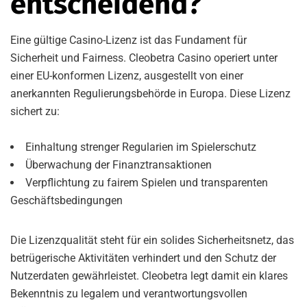
entscheidend?
Eine gültige Casino-Lizenz ist das Fundament für
Sicherheit und Fairness. Cleobetra Casino operiert unter
einer EU-konformen Lizenz, ausgestellt von einer
anerkannten Regulierungsbehörde in Europa. Diese Lizenz
sichert zu:
Einhaltung strenger Regularien im Spielerschutz
Überwachung der Finanztransaktionen
Verpflichtung zu fairem Spielen und transparenten
Geschäftsbedingungen
Die Lizenzqualität steht für ein solides Sicherheitsnetz, das
betrügerische Aktivitäten verhindert und den Schutz der
Nutzerdaten gewährleistet. Cleobetra legt damit ein klares
Bekenntnis zu legalem und verantwortungsvollen