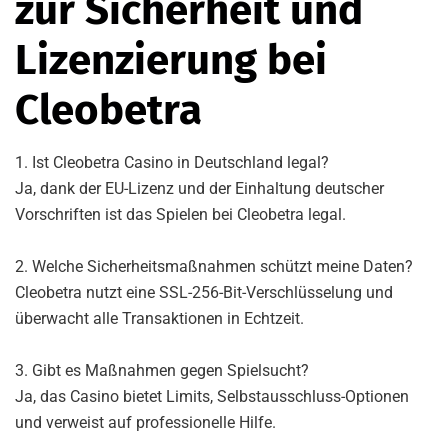
zur Sicherheit und
Lizenzierung bei
Cleobetra
1. Ist Cleobetra Casino in Deutschland legal?
Ja, dank der EU-Lizenz und der Einhaltung deutscher
Vorschriften ist das Spielen bei Cleobetra legal.
2. Welche Sicherheitsmaßnahmen schützt meine Daten?
Cleobetra nutzt eine SSL-256-Bit-Verschlüsselung und
überwacht alle Transaktionen in Echtzeit.
3. Gibt es Maßnahmen gegen Spielsucht?
Ja, das Casino bietet Limits, Selbstausschluss-Optionen
und verweist auf professionelle Hilfe.