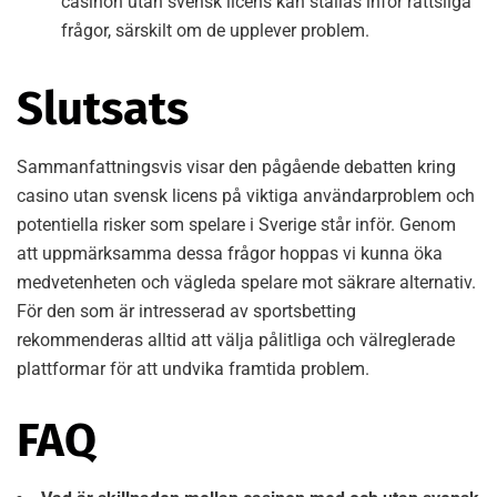
casinon utan svensk licens kan ställas inför rättsliga
frågor, särskilt om de upplever problem.
Slutsats
Sammanfattningsvis visar den pågående debatten kring
casino utan svensk licens på viktiga användarproblem och
potentiella risker som spelare i Sverige står inför. Genom
att uppmärksamma dessa frågor hoppas vi kunna öka
medvetenheten och vägleda spelare mot säkrare alternativ.
För den som är intresserad av sportsbetting
rekommenderas alltid att välja pålitliga och välreglerade
plattformar för att undvika framtida problem.
FAQ