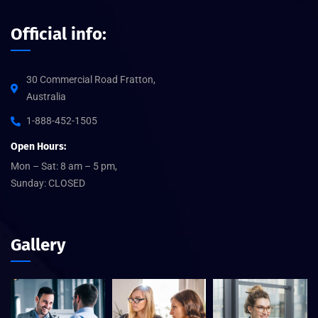
Official info:
30 Commercial Road Fratton,
Australia
1-888-452-1505
Open Hours:
Mon – Sat: 8 am – 5 pm,
Sunday: CLOSED
Gallery