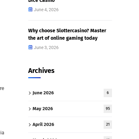
Dice Casino
June 4, 2026
Why choose Slottercasino? Master
the art of online gaming today
June 3, 2026
Archives
re
June 2026
6
May 2026
95
April 2026
21
lia