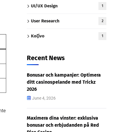
UI/UX Design
1
User Research
2
Καζίνο
1
Recent News
Bonusar och kampanjer: Optimera
ditt casinospelande med Trickz
2026
June 4, 2026
nte
Maximera dina vinster: exklusiva
bonusar och erbjudanden på Red