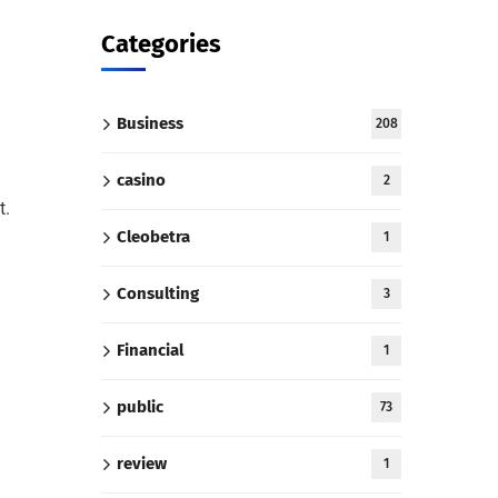
Categories
Business
208
casino
2
t.
Cleobetra
1
Consulting
3
Financial
1
public
73
review
1