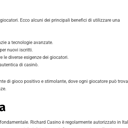
iocatori. Ecco alcuni dei principali benefici di utilizzare una
azie a tecnologie avanzate.
r nuovi iscritti.
 le diverse esigenze dei giocatori.
autentica di casinò.
nte di gioco positivo e stimolante, dove ogni giocatore può trova
nze.
za
è fondamentale. Richard Casino è regolarmente autorizzato in Ita