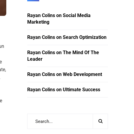
Rayan Colins
on
Social Media
Marketing
Rayan Colins
on
Search Optimization
 un
Rayan Colins
on
The Mind Of The
Leader
e
te,
Rayan Colins
on
Web Development
,
Rayan Colins
on
Ultimate Success
re