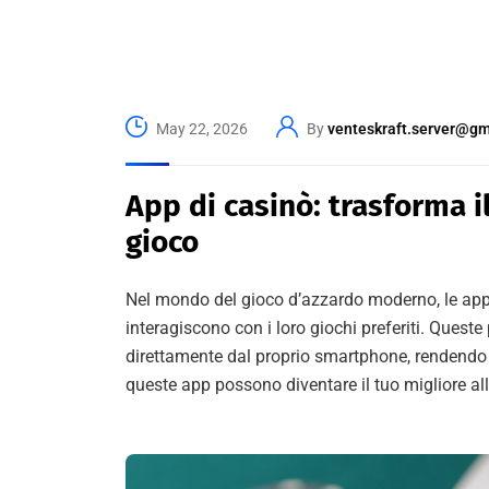
May 22, 2026
By
venteskraft.server@gm
App di casinò: trasforma i
gioco
Nel mondo del gioco d’azzardo moderno, le app d
interagiscono con i loro giochi preferiti. Quest
direttamente dal proprio smartphone, rendendo 
queste app possono diventare il tuo migliore all